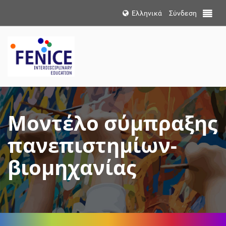
Επιλογή
Ελληνικά
Σύνδεση
Toggle 
Γλώσσας
Μοντέλο σύμπραξης
πανεπιστημίων-
βιομηχανίας