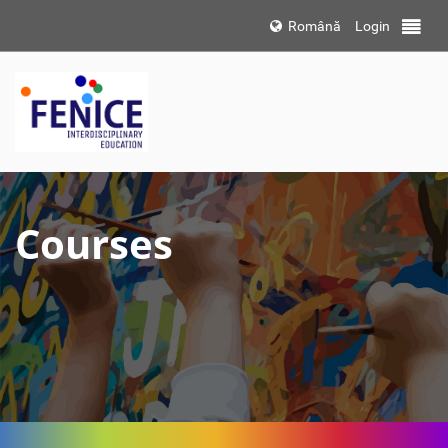
Choose
Română
Login
Toggle 
language
Courses