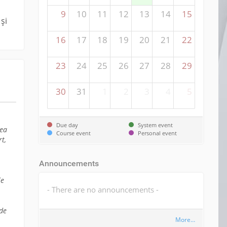
9
10
11
12
13
14
15
și
16
17
18
19
20
21
22
23
24
25
26
27
28
29
30
31
1
2
3
4
5
Due day
System event
rea
Course event
Personal event
t,
Announcements
le
- There are no announcements -
 de
More…