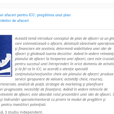
i afaceri pentru ICC: pregătirea unui plan
ideilor de afaceri
Această temă introduce conceptul de plan de afaceri ca un gh
care sistematizează o afacere, detaliază obiectivele operațion
și financiare ale acesteia, determină viabilitatea unei idei de
afaceri și ghidează luarea deciziilor. Având în vedere relevanț
planului de afaceri la începerea unei afaceri, care este crucial
pentru succesul unei întreprinderi în orice domeniu de activit
și la fel ca în ICC, se acordă o atenție specială
conținutului/secțiunilor cheie ale planului de afaceri: produse
servicii (propunere de valoare, activități cheie, resurse),
teneriate, analiză de piață, strategie de marketing și planificare
turi prognozate, necesități de finanțare). Având în vedere tehnicile de
textele de afaceri, este abordat rolul prezentării unei idei de afaceri. 
și îndrumări speciale/mentorat cu privire la modul de pregătire și
 pentru investitori potențiali.
să, 3 studiu independent.