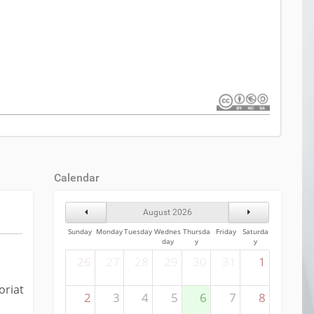
Calendar
Previous Month
Next Month
August 2026
Sunday
Monday
Tuesday
Wednes
Thursda
Friday
Saturda
day
y
y
26
27
28
29
30
31
1
oriat
2
3
4
5
6
7
8