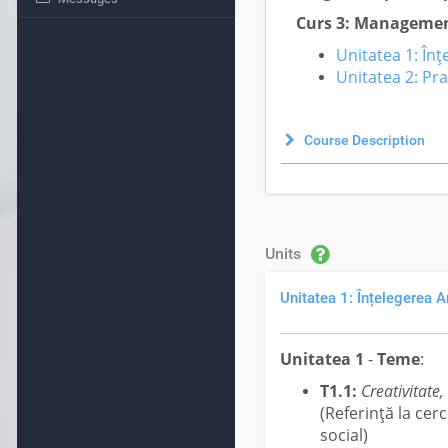
Curs 3: Management 
Unitatea 1: Înț
Unitatea 2: Pr
Course Description
Units
Unitatea 1: Înțelegerea A
Unitatea 1
-
Teme
:
T1.1:
Creativitate,
(Referință la cer
social)