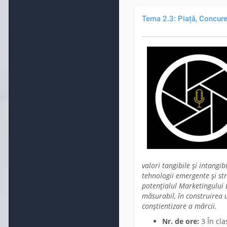
Tema 2.3: Piață, Concure
valori tangibile și intangib
tehnologii emergente și st
potențialul Marketingului 
măsurabil, în construirea u
conștientizare a mărcii.
Nr. de ore:
3 În cla