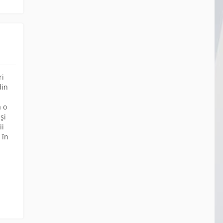
ri
din
a o
și
ii
 în