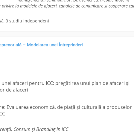
u privire la modelele de afaceri, canalele de comunicare și cooperare ca
să, 3 studiu independent.
eprenorială – Modelarea unei Întreprinderi
unei afaceri pentru ICC: pregătirea unui plan de afaceri și
or de afaceri
re: Evaluarea economică, de piață și culturală a produselor
ICC
rență, Consum și Branding în ICC