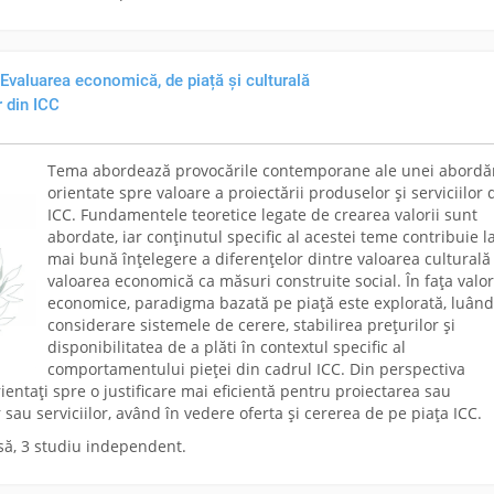
Evaluarea economică, de piață și culturală
r din ICC
Tema abordează provocările contemporane ale unei abordă
orientate spre valoare a proiectării produselor și serviciilor 
ICC. Fundamentele teoretice legate de crearea valorii sunt
abordate, iar conținutul specific al acestei teme contribuie l
mai bună înțelegere a diferențelor dintre valoarea culturală 
valoarea economică ca măsuri construite social. În fața valor
economice, paradigma bazată pe piață este explorată, luând
considerare sistemele de cerere, stabilirea prețurilor și
disponibilitatea de a plăti în contextul specific al
comportamentului pieței din cadrul ICC. Din perspectiva
rientați spre o justificare mai eficientă pentru proiectarea sau
sau serviciilor, având în vedere oferta și cererea de pe piața ICC.
să, 3 studiu independent.