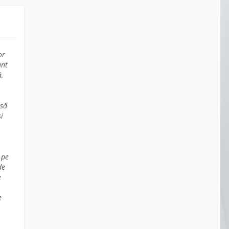
or
unt
ă,
 să
și
 pe
de
e
e