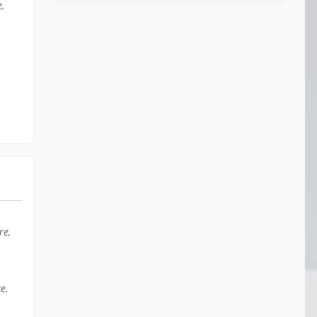
e,
re,
ce.