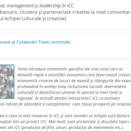
at, management și leadership în ICC.
ubatoare, clustere și parteneriate creative la nivel comunitar 
ul echipei culturale și creative)
novare și Colaborări Trans-sectoriale.
Tema introduce elementele specifice ale unei zone care se
dezvoltă rapid a activității economice care favorizează crește
economică, crearea de locuri de muncă și câștigurile din expor
promovând în același timp incluziunea socială, diversitatea
culturală și dezvoltarea umană, în special la nivel local și
regional. Se acordă atenție interpretării ICC ca sectoare
ial ridicat de absorbție a cunoștințelor, care totuși prosperă pe resurse
a a ceea ce este inovarea în ICC și care membri ai echipei sunt factorii
novației într-un proiect ICC. Mai mult, sunt prezentate și discutate tipuri
nii ale ICC (producția de film, jocuri, producția de evenimente etc.).