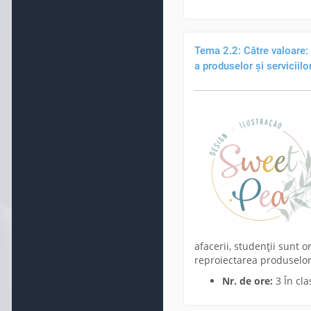
Tema 2.2: Către valoare: 
a produselor și serviciilo
afacerii, studenții sunt o
reproiectarea produselor 
Nr. de ore:
3 În cla