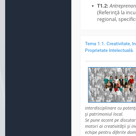
T1.2:
Antreprenori
(Referință la inc
regional, specific
Tema 1.1. Creativitate, I
Proprietate Intelectuală.
interdisciplinare cu potenț
și patrimoniul local.
Se pune accent pe discutare
motori ai creativității și i
echipe pentru diferite dome