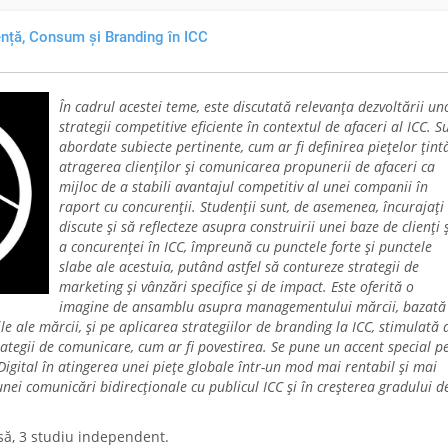
nță, Consum și Branding în ICC
În cadrul acestei teme, este discutată relevanța dezvoltării un
strategii competitive eficiente în contextul de afaceri al ICC. S
abordate subiecte pertinente, cum ar fi definirea piețelor țint
atragerea clienților și comunicarea propunerii de afaceri ca
mijloc de a stabili avantajul competitiv al unei companii în
raport cu concurenții. Studenții sunt, de asemenea, încurajați
discute și să reflecteze asupra construirii unei baze de clienți 
a concurenței în ICC, împreună cu punctele forte și punctele
slabe ale acestuia, putând astfel să contureze strategii de
marketing și vânzări specifice și de impact. Este oferită o
imagine de ansamblu asupra managementului mărcii, bazată
ile ale mărcii, și pe aplicarea strategiilor de branding la ICC, stimulată 
rategii de comunicare, cum ar fi povestirea. Se pune un accent special p
Digital în atingerea unei piețe globale într-un mod mai rentabil și mai
nei comunicări bidirecționale cu publicul ICC și în creșterea gradului d
să, 3 studiu independent.