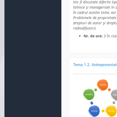
Vor fi discutate diferite tip
tehnice și manageriale în a
În cadrul acestei teme, vor
Problemele de proprietate 
drepturi de autor și dreptu
radiodifuzori).
Nr. de ore:
3 În cl
Tema 1.2. Antreprenoriat