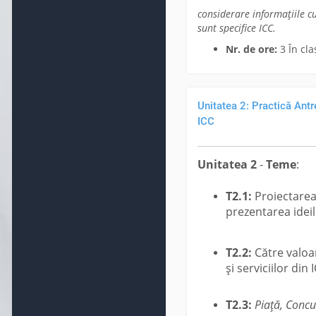
considerare informațiile c
sunt specifice ICC.
Nr. de ore:
3 În cla
Unitatea 2: Practică Antr
ICC
Unitatea 2
-
Teme
:
T2.1:
Proiectarea 
prezentarea ideil
T2.2:
Către valoa
și serviciilor din 
T2.3:
Piață, Concu