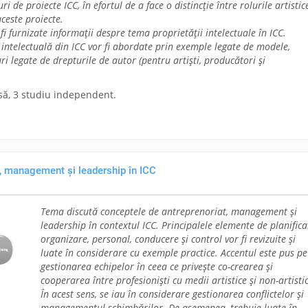
uri de proiecte ICC, în efortul de a face o distincție între rolurile artistic
ceste proiecte.
 fi furnizate informații despre tema proprietății intelectuale în ICC.
intelectuală din ICC vor fi abordate prin exemple legate de modele,
ri legate de drepturile de autor (pentru artiști, producători și
asă, 3 studiu independent
.
, management și leadership în ICC
Tema discută conceptele de antreprenoriat, management și
leadership în contextul ICC. Principalele elemente de planifica
organizare, personal, conducere și control vor fi revizuite și
luate în considerare cu exemple practice. Accentul este pus pe
gestionarea echipelor în ceea ce privește co-crearea și
cooperarea între profesioniști cu medii artistice și non-artisti
În acest sens, se iau în considerare gestionarea conflictelor și
managementul schimbărilor. De asemenea, trebuie luate în