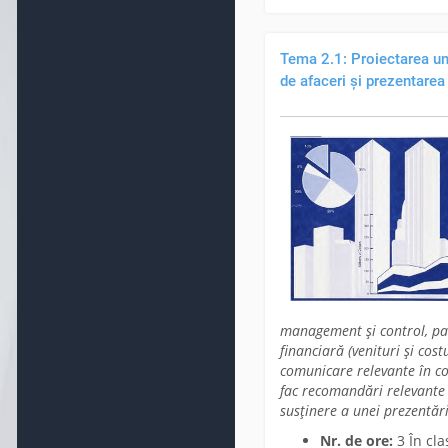
Tema 2.1: Proiectarea une
de afaceri și prezentarea 
management și control, par
financiară (venituri și cos
comunicare relevante în con
fac recomandări relevante 
susținere a unei prezentări
Nr. de ore:
3 În cla