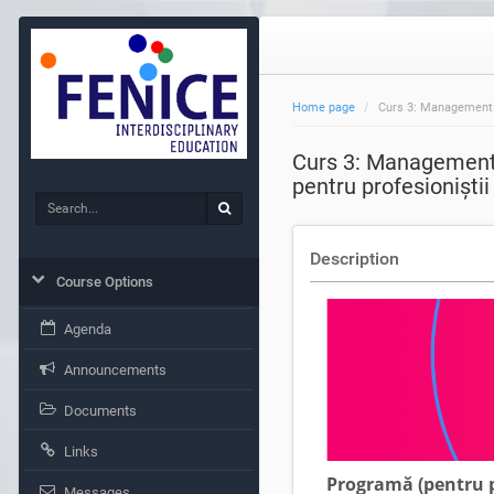
Home page
Curs 3: Management și
Curs 3: Management ș
pentru profesioniștii
Search
Search
Description
Course Options
Agenda
Announcements
Documents
Links
Programă (pentru pr
Messages