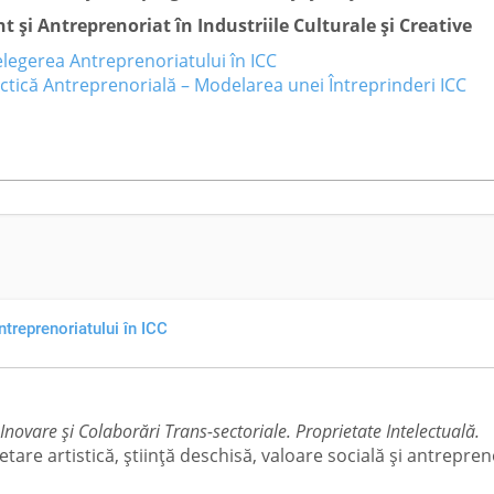
și Antreprenoriat în Industriile Culturale și Creative
elegerea Antreprenoriatului în ICC
actică Antreprenorială – Modelarea unei Întreprinderi ICC
ntreprenoriatului în ICC
 Inovare și Colaborări Trans-sectoriale. Proprietate Intelectuală.
cetare artistică, știință deschisă, valoare socială și antrepren