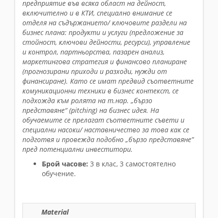
предприятие във всяка област на дейност,
включително и в КТИ, специално внимание се
отделя на съдържанието/ ключовите раздели на
бизнес плана: продукти и услуги (предложение за
стойност, ключови дейности, ресурси), управление
и контрол, партньорства, пазарен анализ,
маркетингова стратегия и финансово планиране
(прогнозирани приходи и разходи, нужди от
финансиране). Като се имат предвид съответните
комуникационни техники в бизнес контекст, се
подхожда към ролята на т.нар. „бързо
представяне“ (pitching) на бизнес идея. На
обучаемите се прелагат съответните съвети и
специални насоки/ наставничество за това как се
подготвя и провежда подобно „бързо представяне”
пред потенциални инвеститори.
Брой часове:
3 в клас, 3 cамостоятелно
обучение.
Material