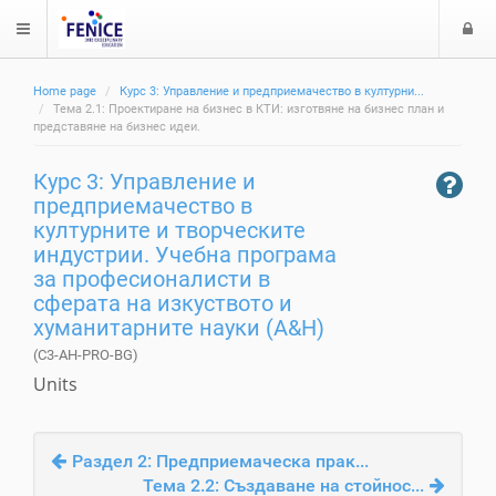
$langMenu
л
Home page
Курс 3: Управление и предприемачество в културни...
з
ch
Тема 2.1: Проектиране на бизнес в КТИ: изготвяне на бизнес план и
а
представяне на бизнес идеи.
е
Курс 3: Управление и
предприемачество в
културните и творческите
индустрии. Учебна програма
за професионалисти в
сферата на изкуството и
хуманитарните науки (A&H)
(C3-AH-PRO-BG)
Units
Раздел 2: Предприемаческа прак...
Тема 2.2: Създаване на стойнос...