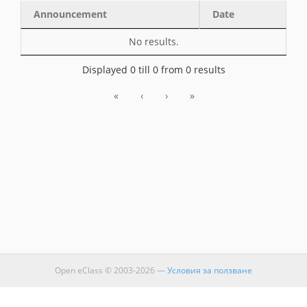
Announcement
Date
Announcement
Date
No results.
Displayed 0 till 0 from 0 results
«
‹
›
»
Open eClass © 2003-2026 —
Условия за ползване