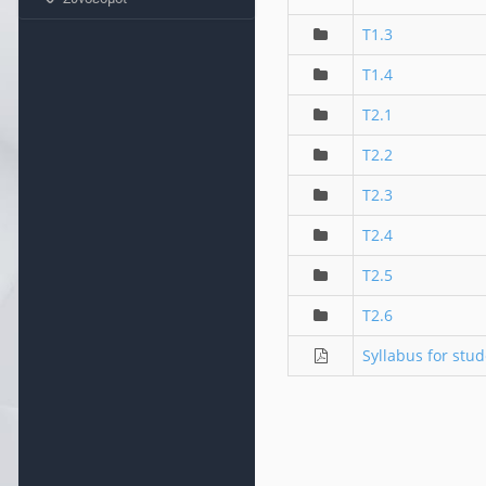
T1.3
T1.4
T2.1
T2.2
T2.3
T2.4
T2.5
T2.6
Syllabus for stu