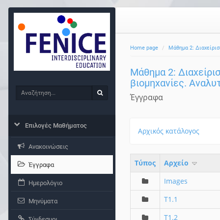
Home page
Μάθημα 2: Διαχείρισ
Μάθημα 2: Διαχείρισ
βιομηχανίες. Αναλυ
Αναζήτηση
Αναζήτηση
Έγγραφα
Επιλογές Μαθήματος
Αρχικός κατάλογος
Ανακοινώσεις
Τύπος
Aρχείο
Έγγραφα
Images
Ημερολόγιο
T1.1
Μηνύματα
T1.2
Σύνδεσμοι