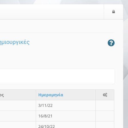
Ε
ί
σ
ο
δ
δημιουργικές
ο
ς
ος
Ημερομηνία
3/11/22
16/8/21
24/10/22