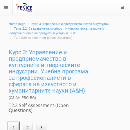
$langMenu
л
Home page
Курс 3: Управление и предприемачество в културни...
з
ch
Тема 2.2: Създаване на стойност: Икономическа, пазарна и
а
културна оценка на продукти и услуги в КТИ.
T2.2 Self Assessment (Open Questions)
е
Курс 3: Управление и
предприемачество в
културните и творческите
индустрии. Учебна програма
за професионалисти в
сферата на изкуството и
хуманитарните науки (A&H)
(C3-AH-PRO-BG)
T2.2 Self Assessment (Open
Questions)