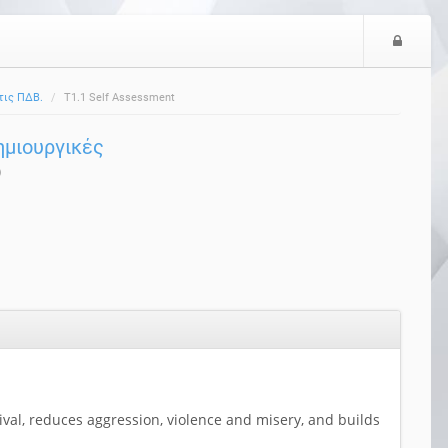
Ε
ί
σ
στις ΠΔΒ.
T1.1 Self Assessment
ο
δ
δημιουργικές
ο
ς
)
ival, reduces aggression, violence and misery, and builds