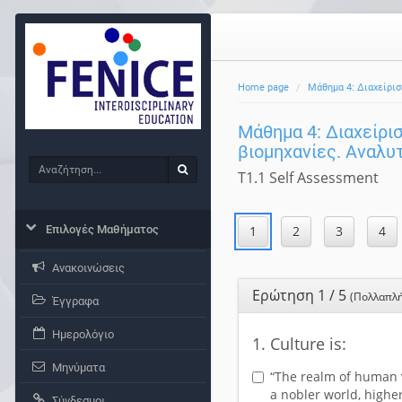
Home page
Μάθημα 4: Διαχείρισ
Μάθημα 4: Διαχείρισ
βιομηχανίες. Αναλυ
Αναζήτηση
Αναζήτηση
T1.1 Self Assessment
Επιλογές Μαθήματος
Ανακοινώσεις
Ερώτηση 1 / 5
(Πολλαπλή
Έγγραφα
Ημερολόγιο
1. Culture is:
Μηνύματα
“The realm of human v
a nobler world, higher
Σύνδεσμοι