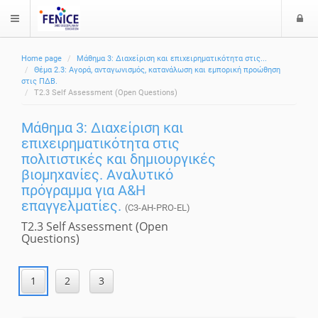
Ε
$langMenu
ί
Home page
Μάθημα 3: Διαχείριση και επιχειρηματικότητα στις...
ο
ζήτηση
Θέμα 2.3: Αγορά, ανταγωνισμός, κατανάλωση και εμπορική προώθηση
δ
στις ΠΔΒ.
T2.3 Self Assessment (Open Questions)
ο
ς
Μάθημα 3: Διαχείριση και
επιχειρηματικότητα στις
πολιτιστικές και δημιουργικές
βιομηχανίες. Αναλυτικό
πρόγραμμα για A&H
επαγγελματίες.
(C3-AH-PRO-EL)
T2.3 Self Assessment (Open
Questions)