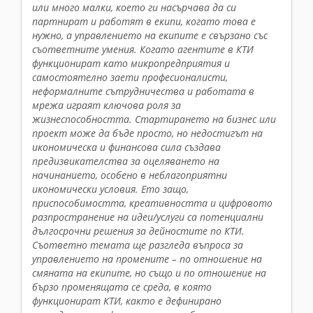
или много малки, което ги насърчава да си
партнират и работят в екипи, когато това е
нужно, а управлението на екипите е свързано със
съответните умения. Когато агентите в КТИ
функционират като микропредприятия и
самостоятелно заети професионалисти,
неформалните сътрудничества и работата в
мрежа играят ключова роля за
жизнеспособността. Стартирането на бизнес или
проект може да бъде просто, но недостигът на
икономическа и финансова сила създава
предизвикателства за оцеляването на
начинанието, особено в неблагоприятни
икономически условия. Ето защо,
приспособимостта, креативността и цифровото
разпространение на идеи/услуги са потенциални
дългосрочни решения за дейностите по КТИ.
Съответно темата ще разгледа въпроса за
управлението на промените – по отношение на
смяната на екипите, но също и по отношение на
бързо променящата се среда, в която
функционират КТИ, както е дефинирано