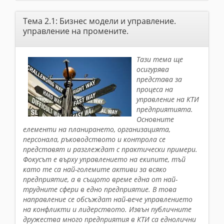
Тема 2.1: Бизнес модели и управление.
управление на промените.
Тази тема ще
осигурява
представа за
процеса на
управление на КТИ
предприятията.
Основните
елементи на планирането, организацията,
персонала, ръководството и контрола се
представят и разглеждат с практически примери.
Фокусът е върху управлението на екипите, тъй
като те са най-големите активи за всяко
предприятие, а в същото време една от най-
трудните сфери в едно предприятие. В това
направление се обсъждат най-вече управлението
на конфликти и лидерството. Извън публичните
дружества много предприятия в КТИ са еднолични