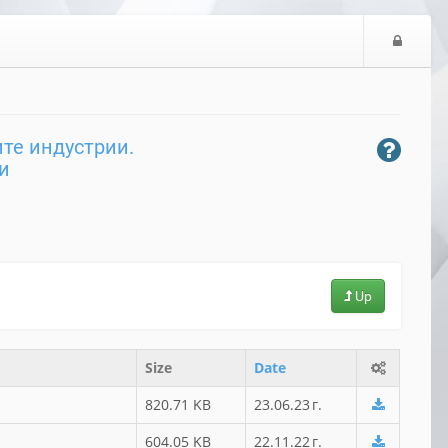
В
л
и
з
а
ите индустрии.
н
и
е
Up
Size
Date
820.71 KB
23.06.23 г.
604.05 KB
22.11.22 г.