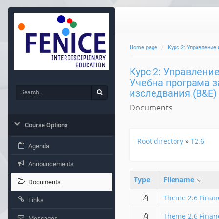
Home page
Курс 2: Управление 
Курс 2: Управлени
Учебна програма з
Search
изследвания (B&E)
Search
Documents
Course Options
Root directory
»
T2.6
Agenda
Announcements
Type
Filename
Documents
Theme 2.6 Financ
Links
Theme 2.6 Financ
Messages