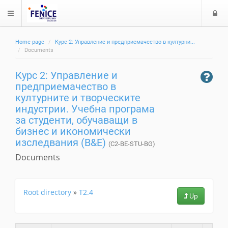
$langMenu
л
Home page
Курс 2: Управление и предприемачество в културни...
з
ch
Documents
а
Курс 2: Управление и
е
предприемачество в
културните и творческите
индустрии. Учебна програма
за студенти, обучаващи в
бизнес и икономически
изследвания (B&E)
(C2-BE-STU-BG)
Documents
Root directory
»
T2.4
Up