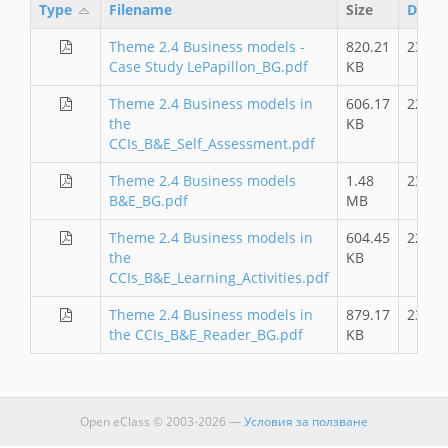
Type
Filename
Size
Date
Theme 2.4 Business models -
820.21
23.06.
Case Study LePapillon_BG.pdf
KB
Theme 2.4 Business models in
606.17
22.11.
the
KB
CCIs_B&E_Self_Assessment.pdf
Theme 2.4 Business models
1.48
23.06.
B&E_BG.pdf
MB
Theme 2.4 Business models in
604.45
22.11.
the
KB
CCIs_B&E_Learning_Activities.pdf
Theme 2.4 Business models in
879.17
23.06.
the CCIs_B&E_Reader_BG.pdf
KB
Open eClass © 2003-2026 —
Условия за ползване