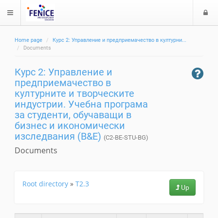
$langMenu
л
Home page
Курс 2: Управление и предприемачество в културни...
з
ch
Documents
а
Курс 2: Управление и
е
предприемачество в
културните и творческите
индустрии. Учебна програма
за студенти, обучаващи в
бизнес и икономически
изследвания (B&E)
(C2-BE-STU-BG)
Documents
Root directory
»
T2.3
Up