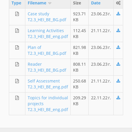
Type
Filename
Size
Date
Case study
923.71
23.06.23 г.
T2.3_HEI_BE_BG.pdf
KB
Learning Activities
112.45
21.11.22 г.
T2.3_HEI_BE_eng.pdf
KB
Plan of
821.98
23.06.23 г.
T2.3_HEI_BE_BG.pdf
KB
Reader
808.11
23.06.23 г.
T2.3_HEI_BE_BG.pdf
KB
Self Assessment
250.68
21.11.22 г.
T2.3_HEI_BE_eng.pdf
KB
Topics for individual
209.29
22.11.22 г.
projects
KB
T2.3_HEI_BE_eng.pdf