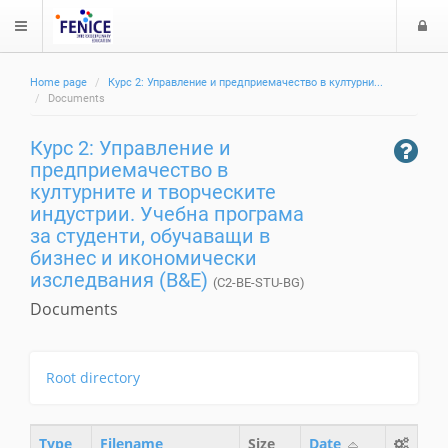
$langMenu
л
Home page
Курс 2: Управление и предприемачество в културни...
з
ch
Documents
а
Курс 2: Управление и
е
предприемачество в
културните и творческите
индустрии. Учебна програма
за студенти, обучаващи в
бизнес и икономически
изследвания (B&E)
(C2-BE-STU-BG)
Documents
Root directory
Type
Filename
Size
Date