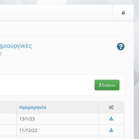
Ε
ί
σ
ο
δ
δημιουργικές
ο
ς
)
Επάνω
Ημερομηνία
13/1/23
11/12/22