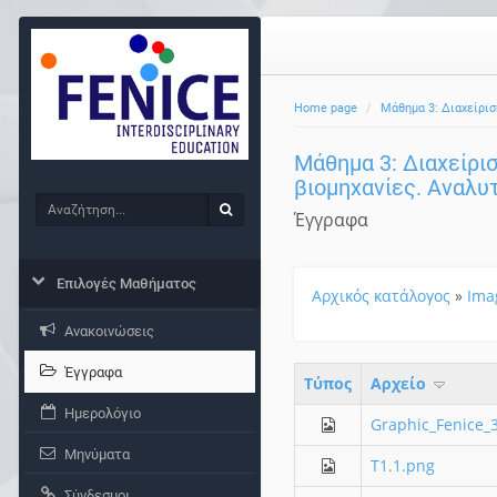
Home page
Μάθημα 3: Διαχείρισ
Μάθημα 3: Διαχείρισ
βιομηχανίες. Αναλυ
Αναζήτηση
Αναζήτηση
Έγγραφα
Επιλογές Μαθήματος
Αρχικός κατάλογος
»
Ima
Ανακοινώσεις
Έγγραφα
Τύπος
Aρχείο
Ημερολόγιο
Graphic_Fenice_
Μηνύματα
T1.1.png
Σύνδεσμοι