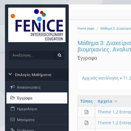
Home page
Μάθημα 3: Διαχείρισ
Μάθημα 3: Διαχείρισ
βιομηχανίες. Αναλυ
Αναζήτηση
Αναζήτηση
Έγγραφα
Επιλογές Μαθήματος
Αρχικός κατάλογος
»
T1.
Ανακοινώσεις
Έγγραφα
Τύπος
Aρχείο
Ημερολόγιο
Theme 1.2 Entre
Μηνύματα
Theme 1.2 Entre
Σύνδεσμοι