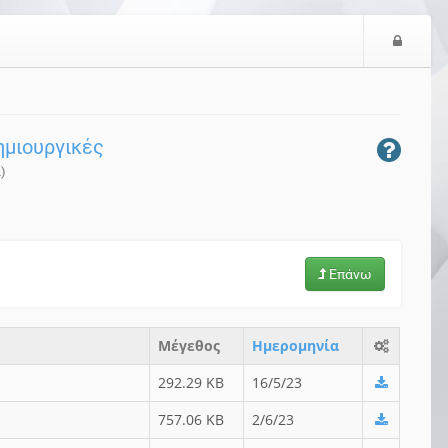
Ε
ί
σ
ο
δ
δημιουργικές
ο
ς
)
Επάνω
Μέγεθος
Ημερομηνία
292.29 KB
16/5/23
757.06 KB
2/6/23