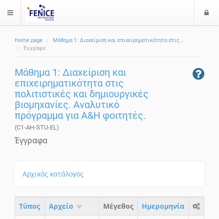
Ε
$langMenu
ί
Home page
Μάθημα 1: Διαχείριση και επιχειρηματικότητα στις...
ο
ζήτηση
Έγγραφα
δ
ο
Μάθημα 1: Διαχείριση και
ς
επιχειρηματικότητα στις
πολιτιστικές και δημιουργικές
βιομηχανίες. Αναλυτικό
πρόγραμμα για A&H φοιτητές.
(C1-AH-STU-EL)
Έγγραφα
Αρχικός κατάλογος
Τύπος
Aρχείο
Μέγεθος
Ημερομηνία