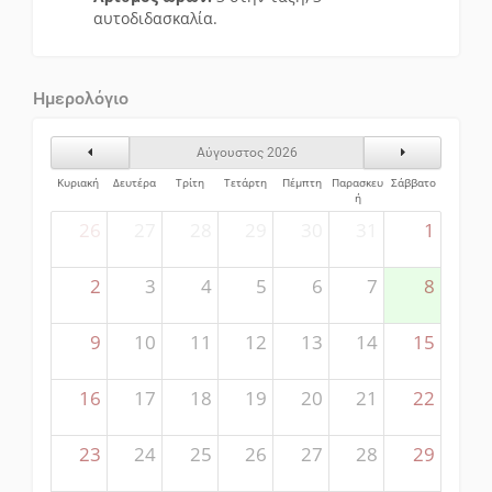
αυτοδιδασκαλία.
Ημερολόγιο
Προηγούμενος Μήνας
Επόμενος Μήν
Αύγουστος 2026
Κυριακή
Δευτέρα
Τρίτη
Τετάρτη
Πέμπτη
Παρασκευ
Σάββατο
ή
26
27
28
29
30
31
1
2
3
4
5
6
7
8
9
10
11
12
13
14
15
16
17
18
19
20
21
22
23
24
25
26
27
28
29