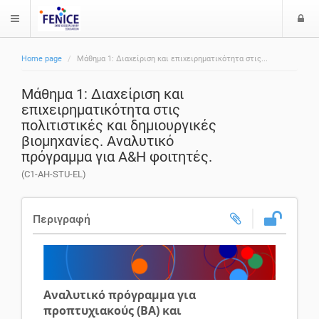
Ε
$langMenu
ί
Home page
Μάθημα 1: Διαχείριση και επιχειρηματικότητα στις...
ο
ζήτηση
δ
Μάθημα 1: Διαχείριση και
ο
επιχειρηματικότητα στις
ς
πολιτιστικές και δημιουργικές
βιομηχανίες. Αναλυτικό
πρόγραμμα για A&H φοιτητές.
(C1-AH-STU-EL)
Περιγραφή
Αναλυτικό πρόγραμμα για
προπτυχιακούς (BA) και