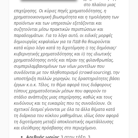
στο πλαίσιο μιας
επιχείρησης. Οι κύριες πηγές χρηματοδότησης, η
χρηματοοικονομική βιωσιμότητα και η τιμολόγηση των
προϊόντων και των υπηρεσιών εξετάζονται και
συζητούνται μέσω πρακτικών περιπτώσεων και
παραδειγμάτων. Για το λόγο αυτό, οι ειδικές μορφές
δημιουργίας κεφαλαίων για τα ΠΔΒ θα θεωρούνται
κατά κύριο λόγο κατά τη διχοτόμηση i) της δημόσιας/
κυβερνητικής χρηματοδότησης και ii) της ιδιωτικής
χρηματοδότησης εντός και πέραν της φιλανθρωπίας,
συμπεριλαμβανομένων των νέων μοντέλων που
συνδέονται με τον πληθοπορισμό (crowd-sourcing), την
υποστήριξη πολλών χορηγών, τις δραστηριότητες βάσει
έργων κ.ο.κ. Τέλος, το θέμα αφορά τους διάφορους
τύπους χρηματοδοτικών μέσων που αφορούν το
στάδιο ανάπτυξης μιας επιχείρησης, καθώς και τους
κινδύνους και τις ευκαιρίες που τις συνοδεύουν. Οι
σχετικοί δεσμοί γίνονται με όλα τα άλλα θέματα κατά
τη διάρκεια του κύκλου μαθημάτων, ιδίως όσον αφορά
τη διχοτόμηση μεταξύ αποκλειστικής εκμετάλλευσης
και ελεύθερης πρόσβασης στο περιεχόμενο.
Αριθμός ωρών:
3 στην τάξη, 3